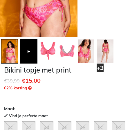
►
+3
Bikini topje met print
€15,00
Afgeprijsd van
naar
€39,99
62
% korting
Maat:
Vind je perfecte maat
40
42
44
46
48
50
52