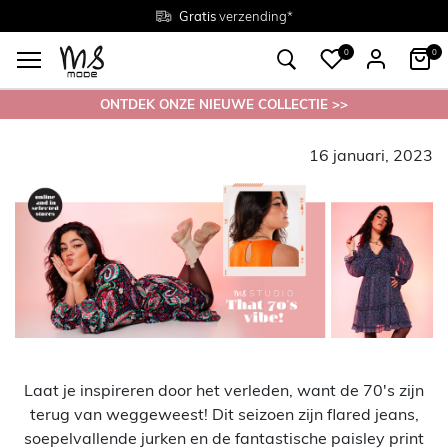
Gratis
Gratis
retourneren in de winkel
Maten
verzending*
38 - 54
0
0
ONTDEK ONZE NIEUWE COLLECTIE >>
16 januari, 2023
Laat je inspireren door het verleden, want de 70's zijn
terug van weggeweest! Dit seizoen zijn flared jeans,
soepelvallende jurken en de fantastische paisley print