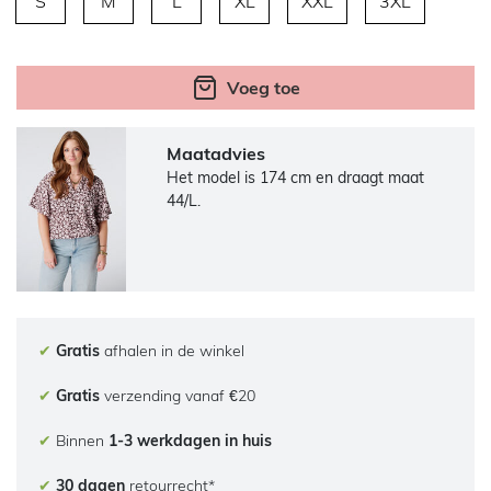
S
M
L
XL
XXL
3XL
Voeg toe
Maatadvies
Het model is 174 cm en draagt maat
44/L.
✔
Gratis
afhalen in de winkel
✔
Gratis
verzending vanaf €20
✔
Binnen
1-3 werkdagen in huis
✔
30 dagen
retourrecht*