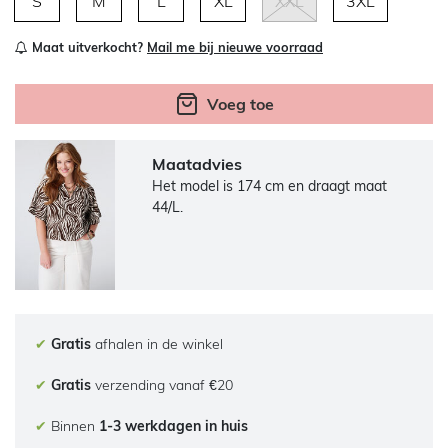
S
M
L
XL
XXL
3XL
Maat uitverkocht?
Mail me bij nieuwe voorraad
Voeg toe
Maatadvies
Het model is 174 cm en draagt maat
44/L.
✔
Gratis
afhalen in de winkel
✔
Gratis
verzending vanaf €20
✔
Binnen
1-3 werkdagen in huis