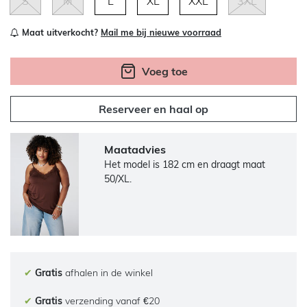
S
M
L
XL
XXL
3XL
Maat uitverkocht?
Mail me bij nieuwe voorraad
Voeg toe
Reserveer en haal op
Maatadvies
Het model is 182 cm en draagt maat
50/XL.
✔
Gratis
afhalen in de winkel
✔
Gratis
verzending vanaf €20