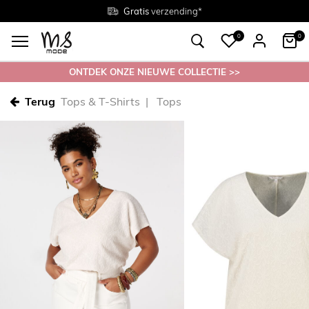
Gratis
Gratis
retourneren in de winkel
Maten
verzending*
38 - 54
0
0
ONTDEK ONZE NIEUWE COLLECTIE >>
Terug
Tops & T-Shirts
Tops