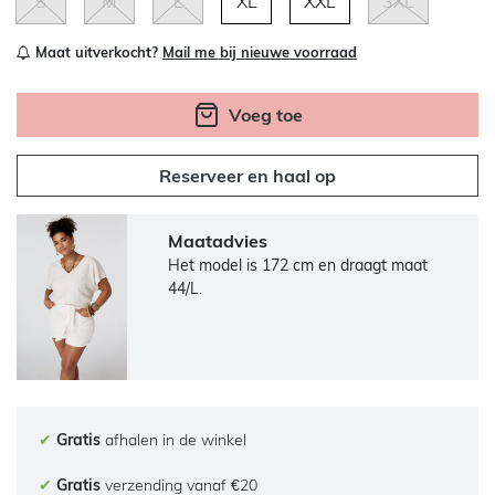
S
M
L
XL
XXL
3XL
Maat uitverkocht?
Mail me bij nieuwe voorraad
Voeg toe
Reserveer en haal op
Maatadvies
Het model is 172 cm en draagt maat
44/L.
✔
Gratis
afhalen in de winkel
✔
Gratis
verzending vanaf €20