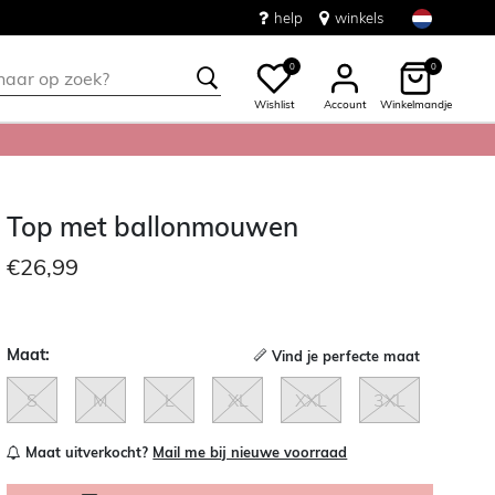
help
winkels
0
0
Wishlist
Account
Winkelmandje
Top met ballonmouwen
€26,99
Maat:
Vind je perfecte maat
S
M
L
XL
XXL
3XL
Maat uitverkocht?
Mail me bij nieuwe voorraad