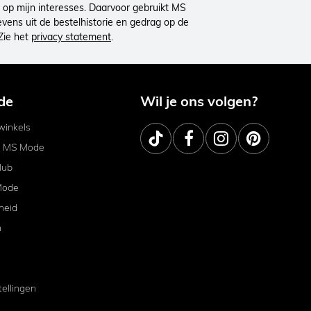
op mijn interesses. Daarvoor gebruikt MS
ens uit de bestelhistorie en gedrag op de
Zie het
privacy statement
.
de
Wil je ons volgen?
inkels
j MS Mode
lub
Mode
heid
m
tellingen