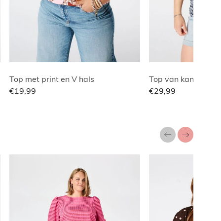
Top met print en V hals
Top van kant met b
€19,99
€29,99