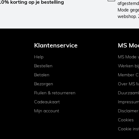
10% korting op je bestelling
afgestemd 
Mode gegev
webshop. 
Klantenservice
MS Mo
Help
MS Mode w
Bestellen
Werken bi
Betalen
Member C
Bezorgen
Over MS 
Ruilen & retourneren
Duurzaam
Cadeaukaart
Impressu
Mijn account
Disclaimer
Cookies
Cookie ins