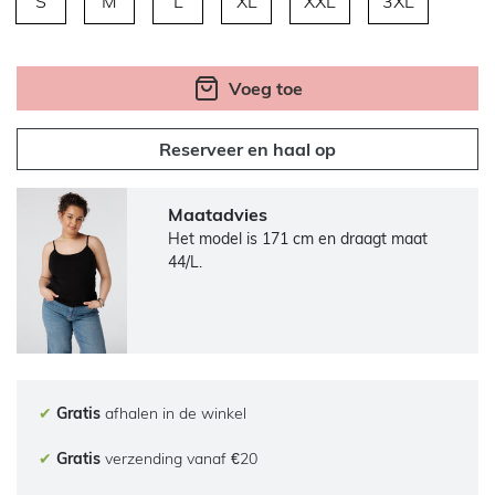
S
M
L
XL
XXL
3XL
Voeg toe
Reserveer en haal op
Maatadvies
Het model is 171 cm en draagt maat
44/L.
✔
Gratis
afhalen in de winkel
✔
Gratis
verzending vanaf €20