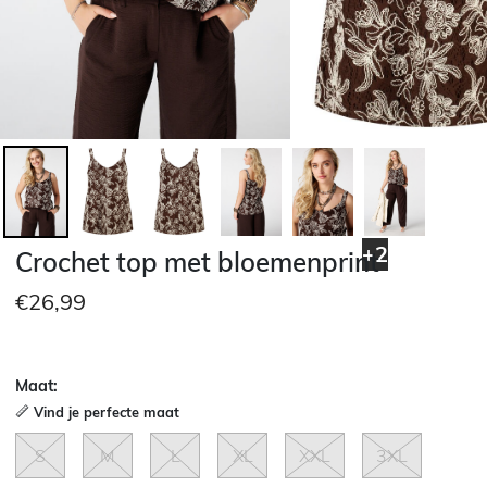
+2
Crochet top met bloemenprint
€26,99
Maat:
Vind je perfecte maat
S
M
L
XL
XXL
3XL