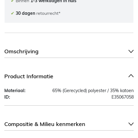
✔
Binnen
1-3 werkdagen in huis
✔
30 dagen
retourrecht*
Omschrijving
Product Informatie
Materiaal:
65% (Gerecycled) polyester / 35% katoen
ID:
E35067058
Compositie & Milieu kenmerken