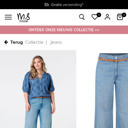
Gratis
Gratis
retourneren in de winkel
Maten
verzending*
38 - 54
0
0
ONTDEK ONZE NIEUWE COLLECTIE >>
Terug
Collectie
Jeans