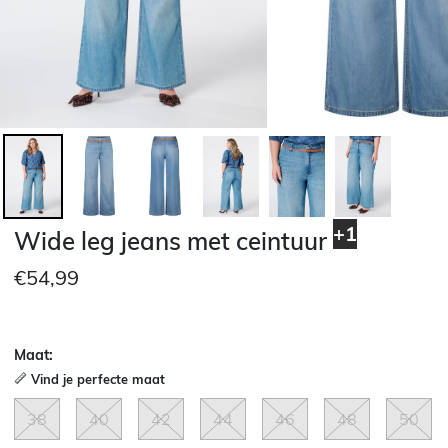
+1
Wide leg jeans met ceintuur
€54,99
Maat:
Vind je perfecte maat
38
40
42
44
46
48
50