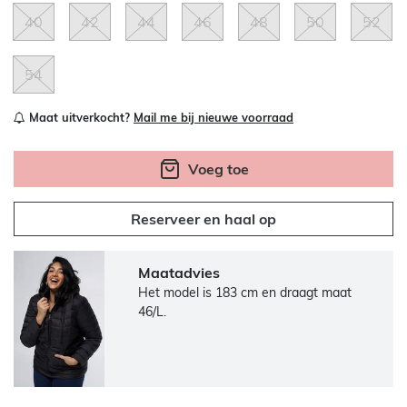
40
42
44
46
48
50
52
54
Maat uitverkocht?
Mail me bij nieuwe voorraad
Voeg toe
Reserveer en haal op
Maatadvies
Het model is 183 cm en draagt maat
46/L.