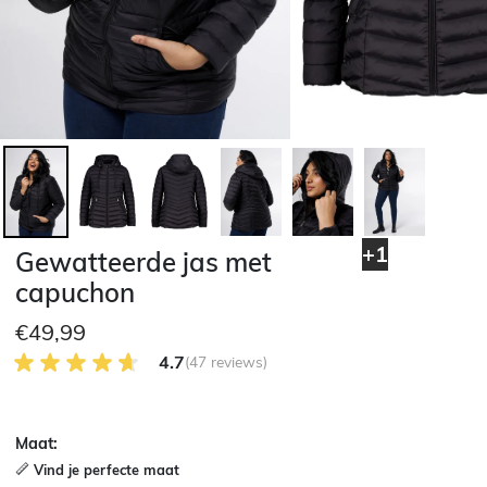
+1
Gewatteerde jas met
capuchon
€49,99
4.7 van 5 Klantenbeoordeling
4.7
(47 reviews)
Maat:
Vind je perfecte maat