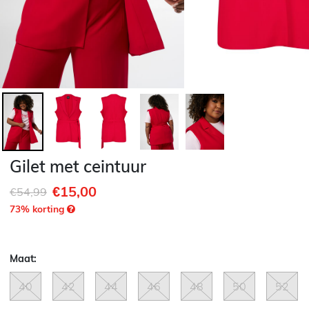
Gilet met ceintuur
€15,00
Afgeprijsd van
naar
€54,99
73
% korting
Maat:
40
42
44
46
48
50
52