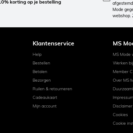
10% korting op je bestelling
afgestemd 
Mode gegev
webshop. 
Klantenservice
MS Mo
Help
MS Mode w
Bestellen
Werken bi
Betalen
Member C
Bezorgen
Over MS 
Ruilen & retourneren
Duurzaam
Cadeaukaart
Impressu
Mijn account
Disclaimer
Cookies
Cookie ins