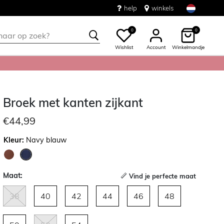
help
winkels
0
0
Wishlist
Account
Winkelmandje
Broek met kanten zijkant
€44,99
Kleur:
Navy blauw
geselecteerd
Maat:
Vind je perfecte maat
38
40
42
44
46
48