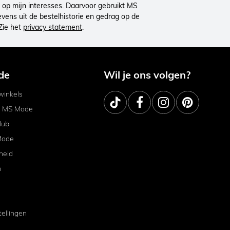
op mijn interesses. Daarvoor gebruikt MS
ens uit de bestelhistorie en gedrag op de
Zie het
privacy statement
.
de
Wil je ons volgen?
inkels
j MS Mode
lub
Mode
heid
m
tellingen