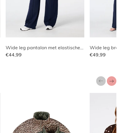
Wide leg pantalon met elastische taille
Wide leg broek met 
€44,99
€49,99