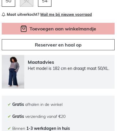
50
52
54
Maat uitverkocht?
Mail me bij nieuwe voorraad
Toevoegen aan winkelmandje
Reserveer en haal op
Maatadvies
Het model is 182 cm en draagt maat 50/XL.
✔
Gratis
afhalen in de winkel
✔
Gratis
verzending vanaf €20
✔
Binnen
1-3 werkdagen in huis