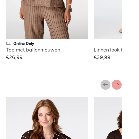
Online Only
Top met ballonmouwen
Linnen look broek m
€26,99
€39,99