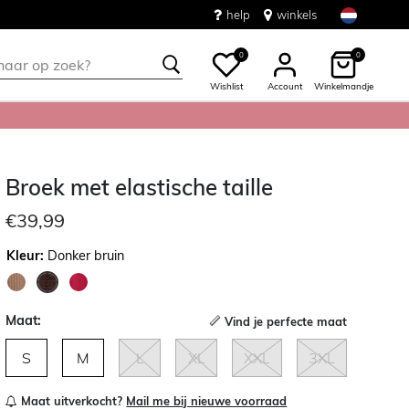
help
winkels
0
0
Wishlist
Account
Winkelmandje
Broek met elastische taille
€39,99
Kleur:
Donker bruin
geselecteerd
Maat:
Vind je perfecte maat
S
M
L
XL
XXL
3XL
Maat uitverkocht?
Mail me bij nieuwe voorraad