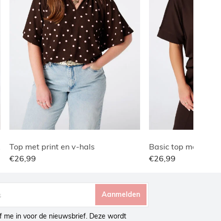
lle
Top met print en v-hals
Basic top met wafe
€26,99
€26,99
Aanmelden
ijf me in voor de nieuwsbrief. Deze wordt