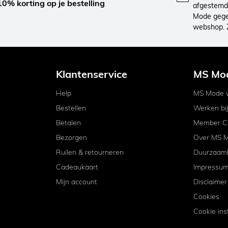
10% korting op je bestelling
afgestemd 
Mode gegev
webshop. 
Klantenservice
MS Mo
Help
MS Mode w
Bestellen
Werken bi
Betalen
Member C
Bezorgen
Over MS 
Ruilen & retourneren
Duurzaam
Cadeaukaart
Impressu
Mijn account
Disclaimer
Cookies
Cookie ins