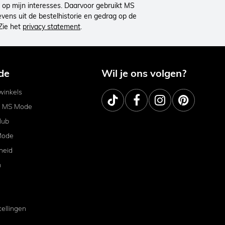
op mijn interesses. Daarvoor gebruikt MS
ens uit de bestelhistorie en gedrag op de
Zie het
privacy statement
.
de
Wil je ons volgen?
inkels
j MS Mode
lub
Mode
heid
m
tellingen