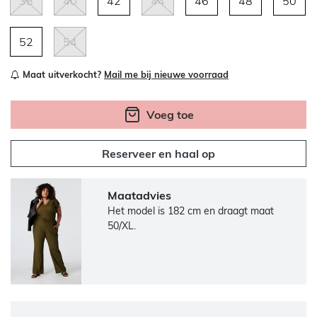
38
40
42
44
46
48
50
52
54
Maat uitverkocht?
Mail me bij nieuwe voorraad
Voeg toe
Reserveer en haal op
Maatadvies
Het model is 182 cm en draagt maat
50/XL.