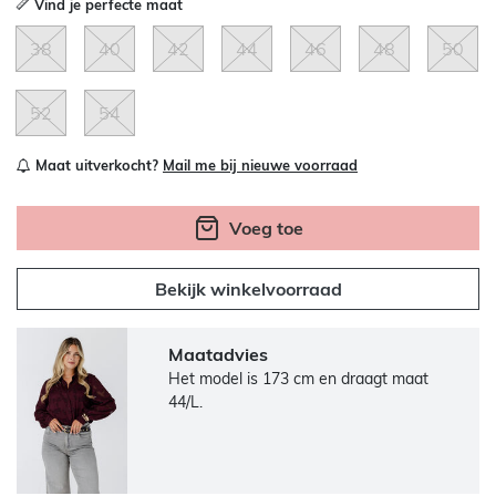
Vind je perfecte maat
38
40
42
44
46
48
50
52
54
Maat uitverkocht?
Mail me bij nieuwe voorraad
Voeg toe
Bekijk winkelvoorraad
Maatadvies
Het model is 173 cm en draagt maat
44/L.