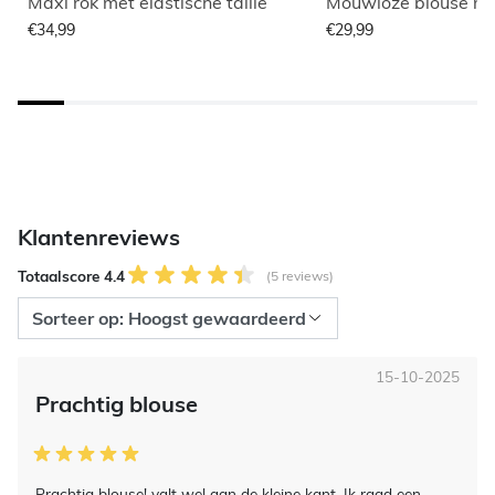
Maxi rok met elastische taille
Mouwloze blouse me
€34,99
€29,99
Klantenreviews
Totaalscore 4.4
(5 reviews)
15-10-2025
Prachtig blouse
Prachtig blouse! valt wel aan de kleine kant. Ik raad een