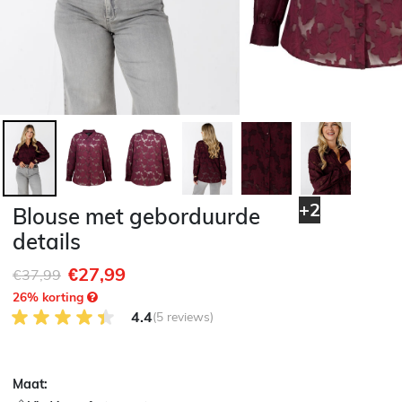
+2
Blouse met geborduurde
details
€27,99
Afgeprijsd van
naar
€37,99
26
% korting
4.4 van 5 Klantenbeoordeling
4.4
(5 reviews)
Maat: