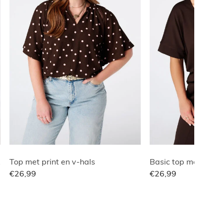
lle
Top met print en v-hals
Basic top met wafe
€26,99
€26,99