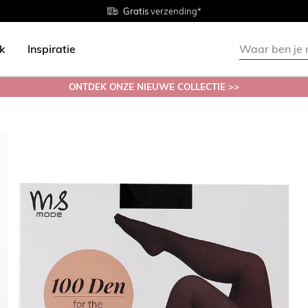
Gratis
Gratis
retourneren in de winkel
Maten
verzending*
38 - 54
ok
Inspiratie
ONTDEK ONZE NIEUWE COLLECTIE >>