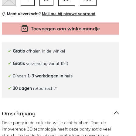
Maat uitverkocht?
Mail me bij nieuwe voorraad
Toevoegen aan winkelmandje
✔
Gratis
afhalen in de winkel
✔
Gratis
verzending vanaf €20
✔
Binnen
1-3 werkdagen in huis
✔
30 dagen
retourrecht*
Omschrijving
Deze panty in de collectie wil je echt hebben! Door de
innoverende 3D technologie heeft deze panty extra veel
stretch. De brede tailleband, comfortabele pasvorm en