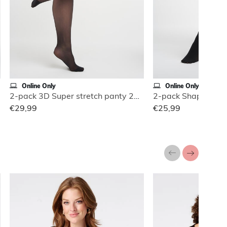
Online Only
Online Only
2-pack 3D Super stretch panty 20 denier
2-pack Shaping pan
€29,99
€25,99