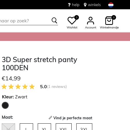
help
winkels
0
0
Wishlist
Account
Winkelmandje
3D Super stretch panty
100DEN
€14,99
5.0 van 5 Klantenbeoordeling
5.0
(1 reviews)
Kleur:
Zwart
geselecteerd
Maat:
Vind je perfecte maat
M
L
XL
XXL
3XL