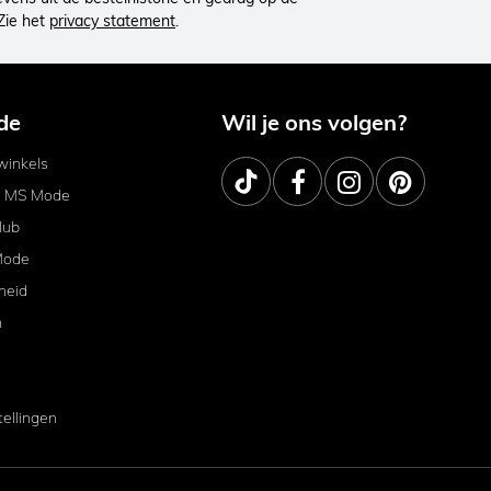
Zie het
privacy statement
.
de
Wil je ons volgen?
inkels
j MS Mode
lub
Mode
heid
m
tellingen