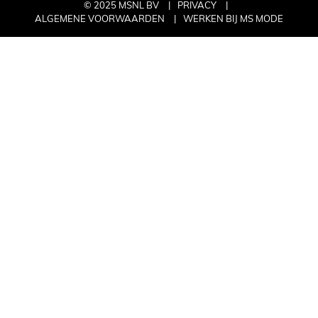
© 2025 MSNL BV
PRIVACY
ALGEMENE VOORWAARDEN
WERKEN BIJ MS MODE