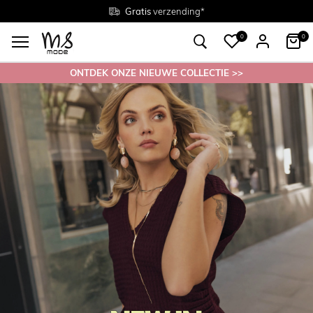
Gratis
Gratis
retourneren in de winkel
Maten
verzending*
38 - 54
0
0
ONTDEK ONZE NIEUWE COLLECTIE >>