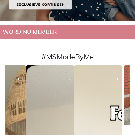
WORD NU MEMBER
#MSModeByMe