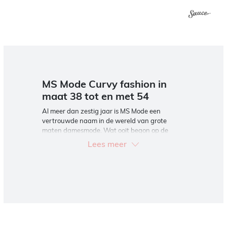
MS Mode Curvy fashion in
maat 38 tot en met 54
Al meer dan zestig jaar is MS Mode een
vertrouwde naam in de wereld van grote
maten damesmode. Wat ooit begon op de
Amsterdamse Albert Cuypmarkt is uitgegroeid
Lees meer
tot de bestemming voor curvy vrouwen die
zoeken naar stijl, comfort en zichzelf zijn, ook
tijdens de feestdagen. Onze collecties voor
maat 38 tot en met 54
zijn ontworpen met
aandacht voor pasvorm, comfort en actuele
trends. Of je nu een feestjurk zoekt voor kerst
of een party outfit voor oud en nieuw, wij
geven je mode die jouw persoonlijkheid laat
stralen.